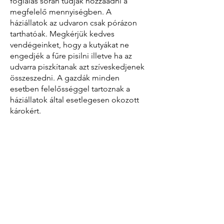
foglalás során tudják hozzáadni a
megfelelő mennyiségben. A
háziállatok az udvaron csak pórázon
tarthatóak. Megkérjük kedves
vendégeinket, hogy a kutyákat ne
engedjék a fűre pisilni illetve ha az
udvarra piszkítanak azt szíveskedjenek
összeszedni. A gazdák minden
esetben felelősséggel tartoznak a
háziállatok által esetlegesen okozott
károkért.
Lány/legény búcsú
A szállást van lehetőség lány, illetve
legény búcsúra igénybe venni,
kizárólag a teljes ház egyben foglalása
esetén.
Ilyen esetekben a kaució 500.000 Ft-ra
módosul.