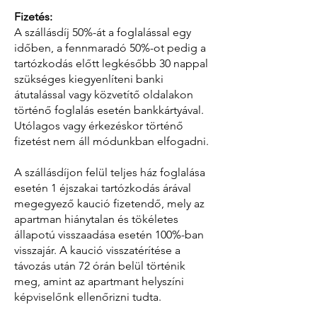
Fizetés:
A szállásdíj 50%-át a foglalással egy
időben, a fennmaradó 50%-ot pedig a
tartózkodás előtt legkésőbb 30 nappal
szükséges kiegyenlíteni banki
átutalással vagy közvetítő oldalakon
történő foglalás esetén bankkártyával.
Utólagos vagy érkezéskor történő
fizetést nem áll módunkban elfogadni.
A szállásdíjon felül teljes ház foglalása
esetén 1 éjszakai tartózkodás árával
megegyező kaució fizetendő, mely az
apartman hiánytalan és tökéletes
állapotú visszaadása esetén 100%-ban
visszajár. A kaució visszatérítése a
távozás után 72 órán belül történik
meg, amint az apartmant helyszíni
képviselőnk ellenőrizni tudta.