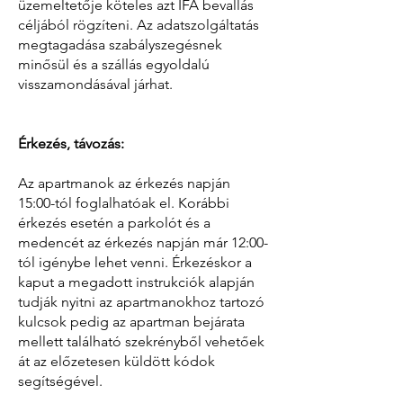
üzemeltetője köteles azt IFA bevallás
céljából rögzíteni. Az adatszolgáltatás
megtagadása szabályszegésnek
minősül és a szállás egyoldalú
visszamondásával járhat.
Érkezés, távozás:
Az apartmanok az érkezés napján
15:00-tól foglalhatóak el. Korábbi
érkezés esetén a parkolót és a
medencét az érkezés napján már 12:00-
tól igénybe lehet venni. Érkezéskor a
kaput a megadott instrukciók alapján
tudják nyitni az apartmanokhoz tartozó
kulcsok pedig az apartman bejárata
mellett található szekrényből vehetőek
át az előzetesen küldött kódok
segítségével.