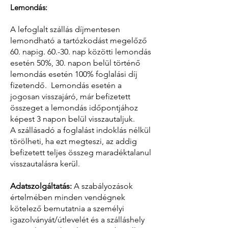
Lemondás:
A lefoglalt szállás díjmentesen
lemondható a tartózkodást megelőző
60. napig. 60.-30. nap közötti lemondás
esetén 50%, 30. napon belül történő
lemondás esetén 100% foglalási díj
fizetendő.
Lemondás esetén a
jogosan visszajáró, már befizetett
összeget a lemondás időpontjához
képest 3 napon belül visszautaljuk.
A szállásadó a foglalást indoklás nélkül
törölheti, ha ezt megteszi, az addig
befizetett teljes összeg maradéktalanul
visszautalásra kerül.
Adatszolgáltatás:
A szabályozások
értelmében minden vendégnek
kötelező bemutatnia a személyi
igazolványát/útlevelét és a szálláshely