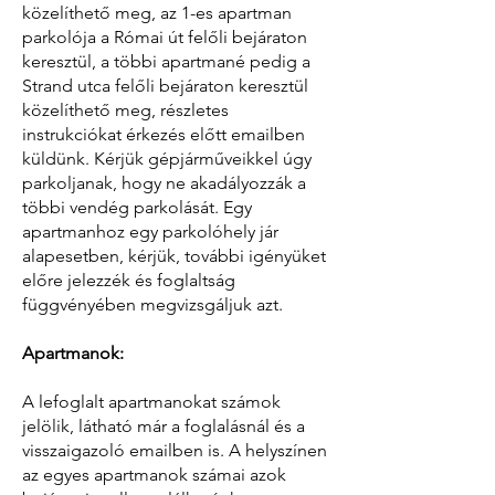
közelíthető meg, az 1-es apartman
parkolója a Római út felőli bejáraton
keresztül, a többi apartmané pedig a
Strand utca felőli bejáraton keresztül
közelíthető meg, részletes
instrukciókat érkezés előtt emailben
küldünk. Kérjük gépjárműveikkel úgy
parkoljanak, hogy ne akadályozzák a
többi vendég parkolását. Egy
apartmanhoz egy parkolóhely jár
alapesetben, kérjük, további igényüket
előre jelezzék és foglaltság
függvényében megvizsgáljuk azt.
Apartmanok:
A lefoglalt apartmanokat számok
jelölik, látható már a foglalásnál és a
visszaigazoló emailben is. A helyszínen
az egyes apartmanok számai azok