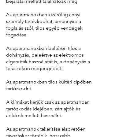
bejáratai mellett találhatóak meg.
Az apartmanokban kizárólag annyi
személy tartózkodhat, amennyire a
foglalás szól, tilos egyéb vendégek
fogadása.
Az apartmanokban beltéren tilos a
dohányzás, beleértve az elektromos
cigaretták használatát is, a dohányzás a
teraszokon megengedett.
Az apartmanokban tilos kültéri cipőben
tartózkodni.
A klímákat kérjük csak az apartmanban
tartózkodás idejében, zárt ajtók és
ablakok mellett használni.
Az apartmanok takarítása alapvetően
távozáskor történik, hosszabb