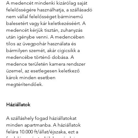
A medencét mindenki kizárólag saját
felelősségére használhatja, a szállásadó
nem vállal felelősséget bárminemű
balesetért vagy kár keletkezéséért. A
medencét kérjük tisztán, zuhanyzás
után igénybe venni. A medencében
tilos az üvegpohár használata és
bármilyen szemét, akár cigicsikk a
medencébe történő dobása. A
medence területén kamera rendszer
üzemel, az esetlegesen keletkező
károk minden esetben
megtérítendőek.
Háziállatok
A szálláshely fogad háziállatokat
minden apartmanba. A háziállatok
felára 10.000 ft/állat/éjszaka, ezt a