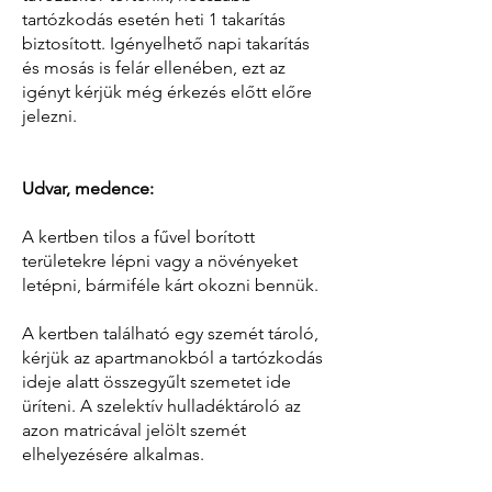
tartózkodás esetén heti 1 takarítás
biztosított. Igényelhető napi takarítás
és mosás is felár ellenében, ezt az
igényt kérjük még érkezés előtt előre
jelezni.
Udvar, medence:
A kertben tilos a fűvel borított
területekre lépni vagy a növényeket
letépni, bármiféle kárt okozni bennük.
A kertben található egy szemét tároló,
kérjük az apartmanokból a tartózkodás
ideje alatt összegyűlt szemetet ide
üríteni. A szelektív hulladéktároló az
azon matricával jelölt szemét
elhelyezésére alkalmas.