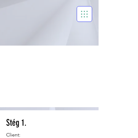
Stég 1.
Client: