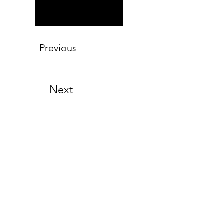
Previous
Next
8258 Badacsonytomaj Római út
116.